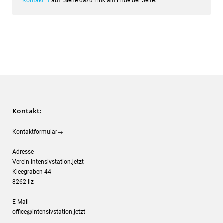
Kontakt→
auf. Siehe dazu Link am Ende der Seite.
Kontakt:
Kontaktformular→
Adresse
Verein Intensivstation.jetzt
Kleegraben 44
8262 Ilz
E-Mail
office@intensivstation.jetzt