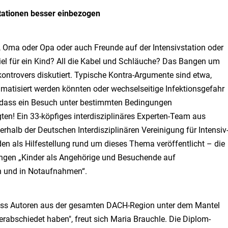
stationen besser einbezogen
Oma oder Opa oder auch Freunde auf der Intensivstation oder
iel für ein Kind? All die Kabel und Schläuche? Das Bangen um
kontrovers diskutiert. Typische Kontra-Argumente sind etwa,
umatisiert werden könnten oder wechselseitige Infektionsgefahr
f, dass ein Besuch unter bestimmten Bedingungen
igten! Ein 33-köpfiges interdisziplinäres Experten-Team aus
erhalb der Deutschen Interdisziplinären Vereinigung für Intensiv
den als Hilfestellung rund um dieses Thema veröffentlicht – die
ungen „Kinder als Angehörige und Besuchende auf
en und in Notaufnahmen“.
dass Autoren aus der gesamten DACH-Region unter dem Mantel
rabschiedet haben", freut sich Maria Brauchle. Die Diplom-