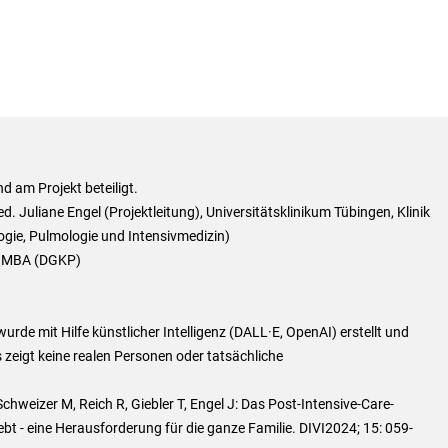
nd am Projekt beteiligt.
 Juliane Engel (Projektleitung), Universitätsklinikum Tübingen, Klinik
logie, Pulmologie und Intensivmedizin)
, MBA (DGKP)
urde mit Hilfe künstlicher Intelligenz (DALL·E, OpenAI) erstellt und
s zeigt keine realen Personen oder tatsächliche
chweizer M, Reich R, Giebler T, Engel J: Das Post-Intensive-Care-
ebt - eine Herausforderung für die ganze Familie. DIVI2024; 15: 059-