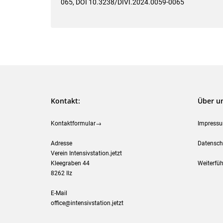
065, DOI 10.3238/DIVI.2024.0059-0065
Kontakt:
Über u
Kontaktformular→
Impress
Adresse
Datensch
Verein Intensivstation.jetzt
Kleegraben 44
Weiterfüh
8262 Ilz
E-Mail
office@intensivstation.jetzt