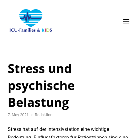
Skip
to
content
Menu
Stress und
psychische
Belastung
7. May 2021
Redaktion
Stress hat auf der Intensivstation eine wichtige
Bedeutung. Einflussfaktoren für Patient*innen sind eine