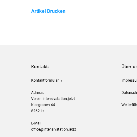
Artikel Drucken
Kontakt:
Über u
Kontaktformular→
Impress
Adresse
Datensch
Verein Intensivstation.jetzt
Kleegraben 44
Weiterfüh
8262 Ilz
E-Mail
office@intensivstation.jetzt