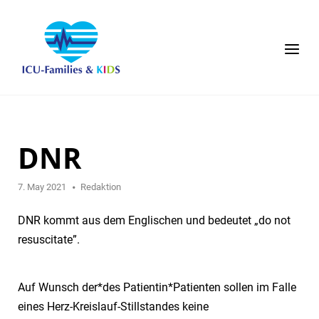
Skip
to
content
Menu
DNR
7. May 2021
Redaktion
DNR kommt aus dem Englischen und bedeutet „do not
resuscitate”.
Auf Wunsch der*des Patientin*Patienten sollen im Falle
eines Herz-Kreislauf-Stillstandes keine